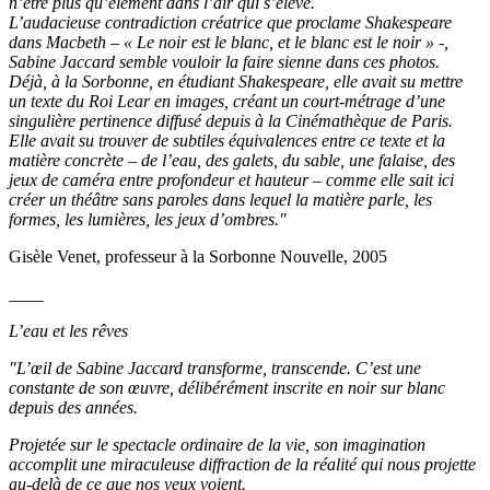
n’être plus qu’élément dans l’air qui s’élève.
L’audacieuse contradiction créatrice que proclame Shakespeare
dans Macbeth – « Le noir est le blanc, et le blanc est le noir » -,
Sabine Jaccard semble vouloir la faire sienne dans ces photos.
Déjà, à la Sorbonne, en étudiant Shakespeare, elle avait su mettre
un texte du Roi Lear en images, créant un court-métrage d’une
singulière pertinence diffusé depuis à la Cinémathèque de Paris.
Elle avait su trouver de subtiles équivalences entre ce texte et la
matière concrète – de l’eau, des galets, du sable, une falaise, des
jeux de caméra entre profondeur et hauteur – comme elle sait ici
créer un théâtre sans paroles dans lequel la matière parle, les
formes, les lumières, les jeux d’ombres."
Gisèle Venet, professeur à la Sorbonne Nouvelle, 2005
____
L’eau et les rêves
"L’œil de Sabine Jaccard transforme, transcende. C’est une
constante de son œuvre, délibérément inscrite en noir sur blanc
depuis des années.
Projetée sur le spectacle ordinaire de la vie, son imagination
accomplit une miraculeuse diffraction de la réalité qui nous projette
au-delà de ce que nos yeux voient.