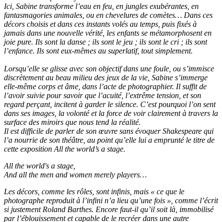
Ici, Sabine transforme l’eau en feu, en jungles exubérantes, en
fantasmagories animales, ou en chevelures de comètes… Dans ces
décors choisis et dans ces instants volés au temps, puis fixés à
jamais dans une nouvelle vérité, les enfants se métamorphosent en
joie pure. Ils sont la danse ; ils sont le jeu ; ils sont le cri ; ils sont
l’enfance. Ils sont eux-mêmes au superlatif, tout simplement.
Lorsqu’elle se glisse avec son objectif dans une foule, ou s’immisce
discrètement au beau milieu des jeux de la vie, Sabine s’immerge
elle-même corps et âme, dans l’acte de photographier. Il suffit de
l’avoir suivie pour savoir que l’acuité, l’extrême tension, et son
regard perçant, incitent à garder le silence. C’est pourquoi l’on sent
dans ses images, la volonté et la force de voir clairement à travers la
surface des miroirs que nous tend la réalité.
Il est difficile de parler de son œuvre sans évoquer Shakespeare qui
l’a nourrie de son théâtre, au point qu’elle lui a emprunté le titre de
cette exposition All the world’s a stage.
All the world's a stage,
And all the men and women merely players…
Les décors, comme les rôles, sont infinis, mais « ce que le
photographe reproduit à l’infini n’a lieu qu’une fois », comme l’écrit
si justement Roland Barthes. Encore faut-il qu’il soit là, immobilisé
par l’éblouissement et capable de le recréer dans une autre