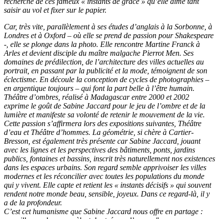
recherche de ces fameux « instants de grâce » qu’elle aime tant
saisir au vol et fixer sur le papier.
Car, très vite, parallèlement à ses études d’anglais à la Sorbonne, à
Londres et à Oxford – où elle se prend de passion pour Shakespeare
-, elle se plonge dans la photo. Elle rencontre Martine Franck à
Arles et devient disciple du maître malgache Pierrot Men. Ses
domaines de prédilection, de l’architecture des villes actuelles au
portrait, en passant par la publicité et la mode, témoignent de son
éclectisme. En découle la conception de cycles de photographies –
en argentique toujours – qui font la part belle à l’être humain.
Théâtre d’ombres, réalisé à Madagascar entre 2000 et 2002
exprime le goût de Sabine Jaccard pour le jeu de l’ombre et de la
lumière et manifeste sa volonté de retenir le mouvement de la vie.
Cette passion s’affirmera lors des expositions suivantes, Théâtre
d’eau et Théâtre d’hommes. La géométrie, si chère à Cartier-
Bresson, est également très présente car Sabine Jaccard, jouant
avec les lignes et les perspectives des bâtiments, ponts, jardins
publics, fontaines et bassins, inscrit très naturellement nos existences
dans les espaces urbains. Son regard semble apprivoiser les villes
modernes et les réconcilier avec toutes les populations du monde
qui y vivent. Elle capte et retient les « instants décisifs » qui souvent
rendent notre monde beau, sensible, joyeux. Dans ce regard-là, il y
a de la profondeur.
C’est cet humanisme que Sabine Jaccard nous offre en partage :