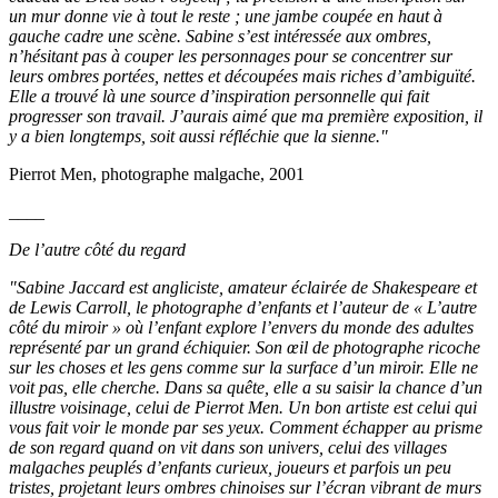
un mur donne vie à tout le reste ; une jambe coupée en haut à
gauche cadre une scène. Sabine s’est intéressée aux ombres,
n’hésitant pas à couper les personnages pour se concentrer sur
leurs ombres portées, nettes et découpées mais riches d’ambiguïté.
Elle a trouvé là une source d’inspiration personnelle qui fait
progresser son travail. J’aurais aimé que ma première exposition, il
y a bien longtemps, soit aussi réfléchie que la sienne."
Pierrot Men, photographe malgache, 2001
____
De l’autre côté du regard
"Sabine Jaccard est angliciste, amateur éclairée de Shakespeare et
de Lewis Carroll, le photographe d’enfants et l’auteur de « L’autre
côté du miroir » où l’enfant explore l’envers du monde des adultes
représenté par un grand échiquier. Son œil de photographe ricoche
sur les choses et les gens comme sur la surface d’un miroir. Elle ne
voit pas, elle cherche. Dans sa quête, elle a su saisir la chance d’un
illustre voisinage, celui de Pierrot Men. Un bon artiste est celui qui
vous fait voir le monde par ses yeux. Comment échapper au prisme
de son regard quand on vit dans son univers, celui des villages
malgaches peuplés d’enfants curieux, joueurs et parfois un peu
tristes, projetant leurs ombres chinoises sur l’écran vibrant de murs