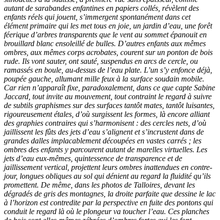
autant de sarabandes enfantines en papiers collés, révèlent des
enfants réels qui jouent, s’immergent spontanément dans cet
élément primaire qui les met tous en joie, un jardin d’eau, une forêt
féerique d’arbres transparents que le vent au sommet épanouit en
brouillard blanc ensoleillé de bulles. D’autres enfants aux mêmes
ombres, aux mêmes corps acrobates, courent sur un ponton de bois
rude. Ils vont sauter, ont sauté, suspendus en arcs de cercle, ou
ramassés en boule, au-dessus de l’eau plate. L’un s’y enfonce déjà,
poupée gauche, allumant mille feux à la surface soudain mobile.
Car rien n’apparaît fixe, paradoxalement, dans ce que capte Sabine
Jaccard, tout invite au mouvement, tout contraint le regard à suivre
de subtils graphismes sur des surfaces tantôt mates, tantôt luisantes,
rigoureusement étales, d’où surgissent les formes, là encore alliant
des graphies contraires qui s’harmonisent : des cercles nets, d’où
jaillissent les fûts des jets d’eau s’alignent et s’incrustent dans de
grandes dalles implacablement découpées en vastes carrés ; les
ombres des enfants y parcourent autant de marelles virtuelles. Les
jets d’eau eux-mêmes, quintessence de transparence et de
jaillissement vertical, projettent leurs ombres inattendues en contre-
jour, longues obliques au sol qui dénient au regard la fluidité qu’ils
promettent. De même, dans les photos de Talloires, devant les
dégradés de gris des montagnes, la droite parfaite que dessine le lac
à l’horizon est contredite par la perspective en fuite des pontons qui
conduit le regard là où le plongeur va toucher l’eau. Ces planches