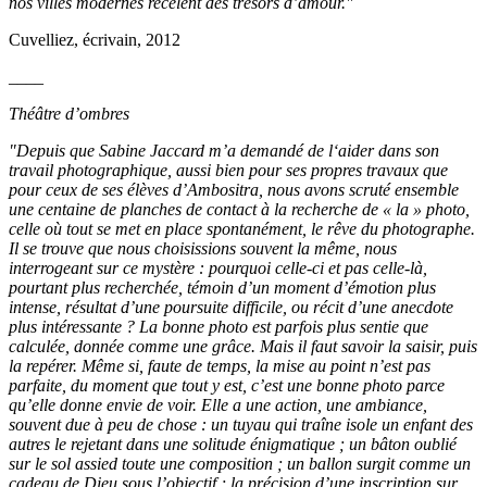
nos villes modernes recèlent des trésors d’amour."
Cuvelliez, écrivain, 2012
____
Théâtre d’ombres
"Depuis que Sabine Jaccard m’a demandé de l‘aider dans son
travail photographique, aussi bien pour ses propres travaux que
pour ceux de ses élèves d’Ambositra, nous avons scruté ensemble
une centaine de planches de contact à la recherche de « la » photo,
celle où tout se met en place spontanément, le rêve du photographe.
Il se trouve que nous choisissions souvent la même, nous
interrogeant sur ce mystère : pourquoi celle-ci et pas celle-là,
pourtant plus recherchée, témoin d’un moment d’émotion plus
intense, résultat d’une poursuite difficile, ou récit d’une anecdote
plus intéressante ? La bonne photo est parfois plus sentie que
calculée, donnée comme une grâce. Mais il faut savoir la saisir, puis
la repérer. Même si, faute de temps, la mise au point n’est pas
parfaite, du moment que tout y est, c’est une bonne photo parce
qu’elle donne envie de voir. Elle a une action, une ambiance,
souvent due à peu de chose : un tuyau qui traîne isole un enfant des
autres le rejetant dans une solitude énigmatique ; un bâton oublié
sur le sol assied toute une composition ; un ballon surgit comme un
cadeau de Dieu sous l’objectif ; la précision d’une inscription sur