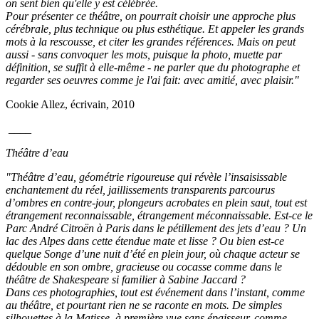
on sent bien qu'elle y est célébrée.
Pour présenter ce théâtre, on pourrait choisir une approche plus
cérébrale, plus technique ou plus esthétique. Et appeler les grands
mots à la rescousse, et citer les grandes références. Mais on peut
aussi - sans convoquer les mots, puisque la photo, muette par
définition, se suffit à elle-même - ne parler que du photographe et
regarder ses oeuvres comme je l'ai fait: avec amitié, avec plaisir."
Cookie Allez, écrivain, 2010
____
Théâtre d’eau
"Théâtre d’eau, géométrie rigoureuse qui révèle l’insaisissable
enchantement du réel, jaillissements transparents parcourus
d’ombres en contre-jour, plongeurs acrobates en plein saut, tout est
étrangement reconnaissable, étrangement méconnaissable. Est-ce le
Parc André Citroën à Paris dans le pétillement des jets d’eau ? Un
lac des Alpes dans cette étendue mate et lisse ? Ou bien est-ce
quelque Songe d’une nuit d’été en plein jour, où chaque acteur se
dédouble en son ombre, gracieuse ou cocasse comme dans le
théâtre de Shakespeare si familier à Sabine Jaccard ?
Dans ces photographies, tout est événement dans l’instant, comme
au théâtre, et pourtant rien ne se raconte en mots. De simples
silhouettes à la Matisse, à première vue sans épaisseur, comme