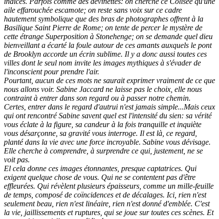
indices. Parfois comme des devinettes: on cherche ce Colisée qu'une
aile effarouchée escamote; on reste sans voix sur ce cadre
hautement symbolique que des bras de photographes offrent à la
Basilique Saint Pierre de Rome; on tente de percer le mystère de
cette étrange Superposition à Stonehenge; on se demande quel dieu
bienveillant a écarté la foule autour de ces amants auxquels le pont
de Brooklyn accorde un écrin sublime. Il y a donc aussi toutes ces
villes dont le seul nom invite les images mythiques à s'évader de
l'inconscient pour prendre l'air.
Pourtant, aucun de ces mots ne saurait exprimer vraiment de ce que
nous allons voir. Sabine Jaccard ne laisse pas le choix, elle nous
contraint à entrer dans son regard ou à passer notre chemin.
Certes, entrer dans le regard d'autrui n'est jamais simple...Mais ceux
qui ont rencontré Sabine savent quel est l'intensité du sien: sa vérité
vous éclate à la figure, sa candeur à la fois tranquille et inquiète
vous désarçonne, sa gravité vous interroge. Il est là, ce regard,
planté dans la vie avec une force incroyable. Sabine vous dévisage.
Elle cherche à comprendre, à surprendre ce qui, justement, ne se
voit pas.
El cela donne ces images étonnantes, presque captatrices. Qui
exigent quelque chose de vous. Qui ne se contentent pas d'être
effleurées. Qui révèlent plusieurs épaisseurs, comme un mille-feuille
de temps, composé de coïncidences et de décalages. Ici, rien n'est
seulement beau, rien n'est linéaire, rien n'est donné d'emblée. C'est
la vie, jaillissements et ruptures, qui se joue sur toutes ces scènes. Et