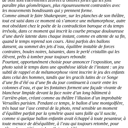
de bois sont elles-mêmes zébrées d’ombres fortes qui les font
paraître plus géométriques, plus rigoureusement contrastées avec
les mouvements bondissants qui y prennent forme.
Comme aimait le faire Shakespeare, sur les planches de son théâtre,
tout est saisi dans ce moment où s’amorce une métamorphose, autre
mot obsédant chez le poète de la contradiction baroque et du temps
irrésolu, dans ce moment qui inscrit la courbe presque douloureuse
d’une durée latente dans chaque instant, comme en attente de sa fin,
quand le temps reprend son cours. Ainsi parfois des ballons
dansent, au sommet des jets d’eau, équilibre instable de forces
contraires, boules noires, luisantes, dans le perlé cristallin qui les
élèvent, prêts à tomber pour toujours rebondir.
Pourtant, opportunément choisie pour annoncer l’exposition, une
photo saisit le temps dans une apothéose idéale de l’instant : un jeu
subtil de rappel et de métamorphose vient inscrire le jeu des enfants
dans celui des hommes, tandis que les gracils lutins de ce Songe
d’une fin d’été ou d’une fin du jour continuent à courir entre les
colonnes d’eau, et que les fontaines forment une façade vivante de
blancheur limpide devant la face noire d’un long bâtiment à
l’arrière-plan, créant comme au théâtre l’illusion d’un improbable
Versailles parisien. Pendant ce temps, le ballon d’une montgolfière,
très haut sur l’axe central de la photo, rend sensible un moment
d’équilibre parfait par la symétrie quasi sans faille qu’il suscite,
comme si quelque ballon enfantin avait échappé à toute pesanteur, à
toute menace de déséquilibre, à l’eau qui toujours retombe, pour