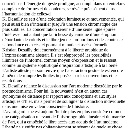
concrétiser. L’énergie du geste prodigue, accompli dans un entrelacs
complexe de formes et de couleurs, se révèle précisément dans
l’harmonisation de celles-ci.
K. Desailly se sert d’une coloration lumineuse et mouvementée, qui
peut aussi bien s’intensifier jusqu’à une tension chromatique des
plus subtiles. La concentration sereine d’une seule ligne épurée
l’intéresse tout autant que la richesse dynamique d’une éruption
débordante de coloris et le libre jeu des proportions et des contrastes
: abondance et excès, et pourtant minutie et ascèse formelle.
Kristian Desailly doit énormément à la liberté graphique de
l’expressionnisme abstrait. Il s’est réapproprié les possibilités
illimitées de l’informel comme moyen d’expression et le ressent
comme un système sophistiqué d’aspiration artistique à la liberté.
L’artiste atteste par son œuvre que l’abstraction gestuelle est encore
à même de rompre les limites imposées par les conventions et les
restrictions.
K. Desailly relance la discussion sur l’art moderne discrédité par le
postmodernisme. Pour lui, la nouveauté n’est en aucun cas
synonyme de distance par rapport aux conceptions et aux styles
artistiques d’hier, mais permet de souligner la distinction individuelle
dans une mise en valeur consciente de l’histoire.
L’avant-gardisme est aujourd’hui de plus en plus considéré comme
une catégorisation relevant de l’historiographie linéaire et du marché
de l’art, qui a empêché le libre accès aux acquis de l’art moderne.
Liberté ne signifie pas obligatoirement se séparer de quelque chose,