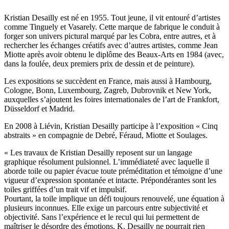
Kristian Desailly est né en 1955. Tout jeune, il vit entouré d’artistes
comme Tinguely et Vasarely. Cette marque de fabrique le conduit à
forger son univers pictural marqué par les Cobra, entre autres, et à
rechercher les échanges créatifs avec d’autres artistes, comme Jean
Miotte après avoir obtenu le diplôme des Beaux-Arts en 1984 (avec,
dans la foulée, deux premiers prix de dessin et de peinture).
Les expositions se succèdent en France, mais aussi à Hambourg,
Cologne, Bonn, Luxembourg, Zagreb, Dubrovnik et New York,
auxquelles s’ajoutent les foires internationales de l’art de Frankfort,
Düsseldorf et Madrid.
En 2008 à Liévin, Kristian Desailly participe à l’exposition « Cinq
abstraits » en compagnie de Debré, Féraud, Miotte et Soulages.
« Les travaux de Kristian Desailly reposent sur un langage
graphique résolument pulsionnel. L’immédiateté avec laquelle il
aborde toile ou papier évacue toute préméditation et témoigne d’une
vigueur d’expression spontanée et intacte. Prépondérantes sont les
toiles griffées d’un trait vif et impulsif.
Pourtant, la toile implique un défi toujours renouvelé, une équation à
plusieurs inconnues. Elle exige un parcours entre subjectivité et
objectivité. Sans l’expérience et le recul qui lui permettent de
maîtriser le désordre des émotions, K. Desailly ne pourrait rien