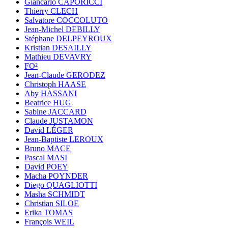
Giancarlo CAPORICCI
Thierry CLECH
Salvatore COCCOLUTO
Jean-Michel DEBILLY
Stéphane DELPEYROUX
Kristian DESAILLY
Mathieu DEVAVRY
FO²
Jean-Claude GERODEZ
Christoph HAASE
Aby HASSANI
Beatrice HUG
Sabine JACCARD
Claude JUSTAMON
David LÉGER
Jean-Baptiste LEROUX
Bruno MACE
Pascal MASI
David POEY
Macha POYNDER
Diego QUAGLIOTTI
Masha SCHMIDT
Christian SILOE
Erika TOMAS
François WEIL