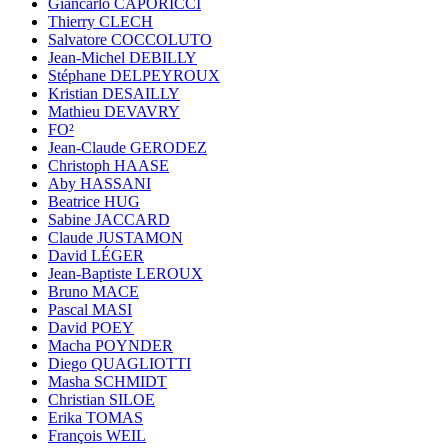
Giancarlo CAPORICCI
Thierry CLECH
Salvatore COCCOLUTO
Jean-Michel DEBILLY
Stéphane DELPEYROUX
Kristian DESAILLY
Mathieu DEVAVRY
FO²
Jean-Claude GERODEZ
Christoph HAASE
Aby HASSANI
Beatrice HUG
Sabine JACCARD
Claude JUSTAMON
David LÉGER
Jean-Baptiste LEROUX
Bruno MACE
Pascal MASI
David POEY
Macha POYNDER
Diego QUAGLIOTTI
Masha SCHMIDT
Christian SILOE
Erika TOMAS
François WEIL