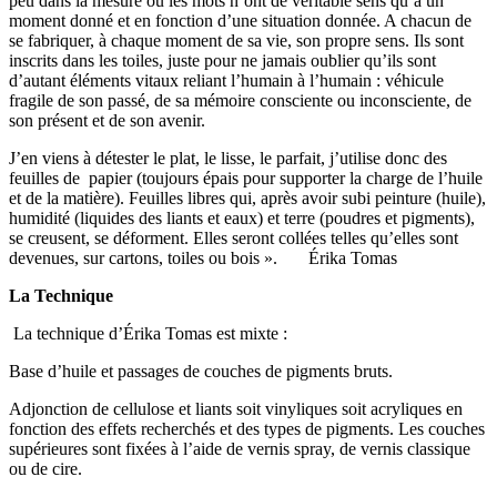
peu dans la mesure où les mots n’ont de véritable sens qu’à un
moment donné et en fonction d’une situation donnée. A chacun de
se fabriquer, à chaque moment de sa vie, son propre sens. Ils sont
inscrits dans les toiles, juste pour ne jamais oublier qu’ils sont
d’autant éléments vitaux reliant l’humain à l’humain : véhicule
fragile de son passé, de sa mémoire consciente ou inconsciente, de
son présent et de son avenir.
J’en viens à détester le plat, le lisse, le parfait, j’utilise donc des
feuilles de papier (toujours épais pour supporter la charge de l’huile
et de la matière). Feuilles libres qui, après avoir subi peinture (huile),
humidité (liquides des liants et eaux) et terre (poudres et pigments),
se creusent, se déforment. Elles seront collées telles qu’elles sont
devenues, sur cartons, toiles ou bois ». Érika Tomas
La Technique
La technique d’Érika Tomas est mixte :
Base d’huile et passages de couches de pigments bruts.
Adjonction de cellulose et liants soit vinyliques soit acryliques en
fonction des effets recherchés et des types de pigments. Les couches
supérieures sont fixées à l’aide de vernis spray, de vernis classique
ou de cire.