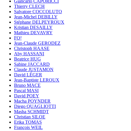
Giancarlo CAPORICCI
Thierry CLECH
Salvatore COCCOLUTO
Jean-Michel DEBILLY
Stéphane DELPEYROUX
Kristian DESAILLY
Mathieu DEVAVRY
FO²
Jean-Claude GERODEZ
Christoph HAASE
Aby HASSANI
Beatrice HUG
Sabine JACCARD
Claude JUSTAMON
David LÉGER
Jean-Baptiste LEROUX
Bruno MACE
Pascal MASI
David POEY
Macha POYNDER
Diego QUAGLIOTTI
Masha SCHMIDT
Christian SILOE
Erika TOMAS
François WEIL