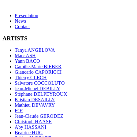
Presentation
News
Contact
ARTISTS
Tanya ANGELOVA
Marc ASH
Yann BACO
Camille-Marie BIEBER
Giancarlo CAPORICCI
Thierry CLECH
Salvatore COCCOLUTO
Jean-Michel DEBILLY
Stéphane DELPEYROUX
Kristian DESAILLY
Mathieu DEVAVRY
FO²
Jean-Claude GERODEZ
Christoph HAASE
Aby HASSANI
Beatrice HUG